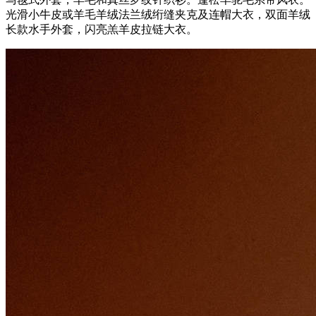
光滑小牛皮或羊毛羊绒法兰绒绗缝夹克及连帽大衣，双面羊绒
长款水手外套，闪亮羔羊皮拉链大衣。