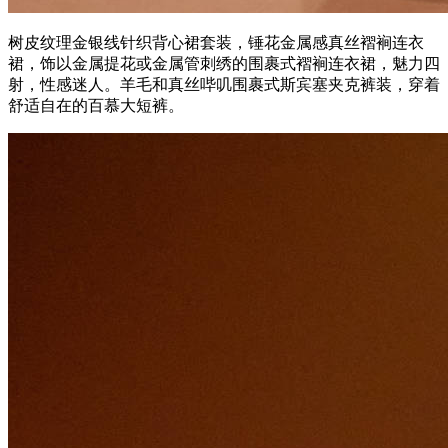
树皮纹理金银线针织背心裙套装，锤花金属感真丝褶裥连衣
裙，饰以金属提花或金属管刺绣的围裹式褶裥连衣裙，魅力四
射，性感迷人。羊毛和真丝哔叽围裹式斯宾塞夹克裤装，穿着
舒适自在的百慕大短裤。