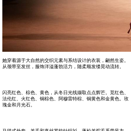
她穿着源于大自然的交织元素与系结设计的衣装，翩然生姿。
从颈带至发丝，服饰洋溢蓬勃活力，随柔顺发缕晃动流转。
闪亮红色、棕色、黄色，从冬日光线撷取点点辉芒。苋红色、
法伦红、火红色、铜棕色、阿穆雷特棕、铜黄色和金黄色。玫
瑰金和月光石。
马毯式外套，羊毛和真丝罗纹针织衫。蓬松羊驼毛系带风衣。