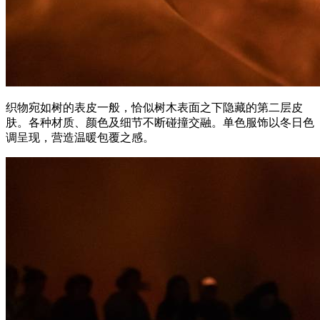
织物宛如树的表皮一般，恰似树木表面之下隐藏的第二层皮
肤。各种材质、颜色及细节不断碰撞交融。单色服饰以冬日色
调呈现，营造温暖包覆之感。