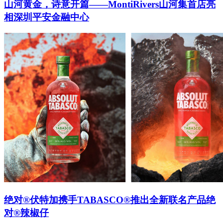
山河黄金，诗意开篇——MontiRivers山河集首店亮
相深圳平安金融中心
绝对®伏特加携手TABASCO®推出全新联名产品绝
对®辣椒仔