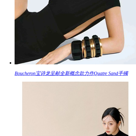
Boucheron宝诗龙呈献全新概念款力作Quatre Sand手镯