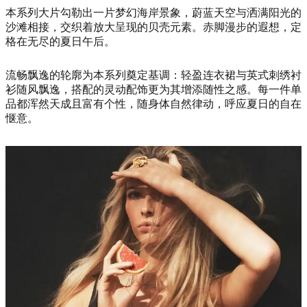
本系列大片勾勒出一片梦幻海岸景象，蔚蓝天空与洒满阳光的
沙滩相接，交织着放大呈现的贝壳元素。赤脚漫步的遐想，定
格在无尽的夏日午后。
流畅飘逸的轮廓为本系列奠定基调：轻盈连衣裙与英式刺绣衬
衫随风飘逸，搭配的灵动配饰更为其增添随性之感。每一件单
品都浑然天成且富有个性，随身体自然律动，呼应夏日的自在
惬意。