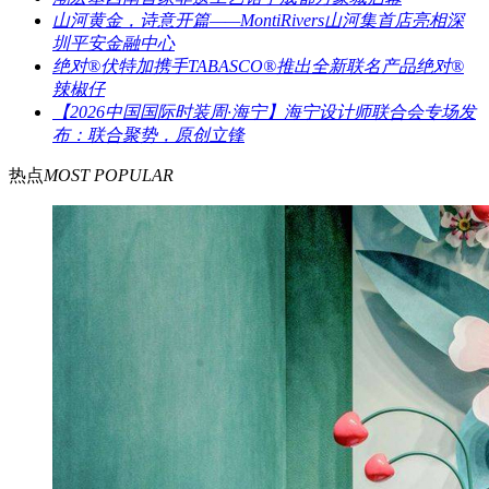
山河黄金，诗意开篇——MontiRivers山河集首店亮相深
圳平安金融中心
绝对®伏特加携手TABASCO®推出全新联名产品绝对®
辣椒仔
【2026中国国际时装周·海宁】海宁设计师联合会专场发
布：联合聚势，原创立锋
热点
MOST POPULAR