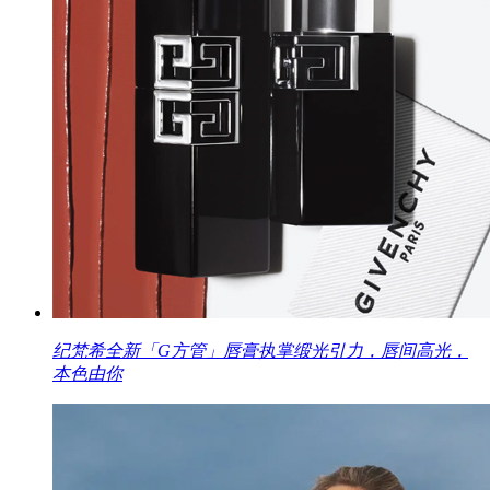
纪梵希全新「G方管」唇膏执掌缎光引力，唇间高光，
本色由你