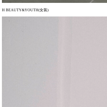
H BEAUTY&YOUTH(女装)