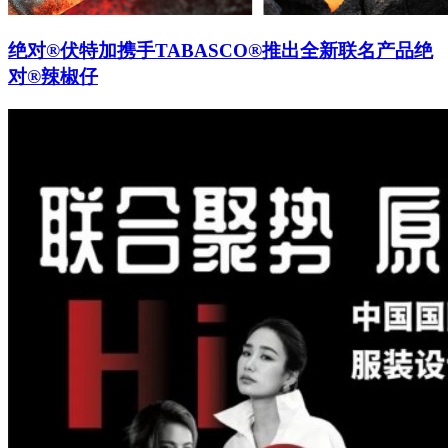
绝对®伏特加携手TABASCO®推出全新联名产品绝
对®辣椒仔