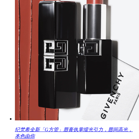
纪梵希全新「G方管」唇膏执掌缎光引力，唇间高光，
本色由你