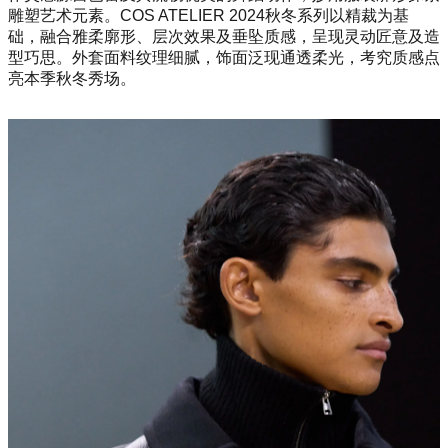
雕塑艺术元素。COS ATELIER 2024秋冬系列以精裁为基
础，融合雅柔廓形、层次效果及垂坠质感，呈现灵动匠意及造
型巧思。外套面料纹理细腻，饰面泛现通透柔光，考究质感点
亮本季秋冬秀场。