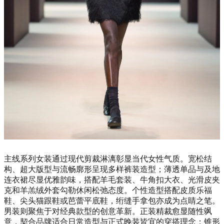
主线系列女装通过现代剪裁淋漓彰显当代女性气质。宽松结
构、超大版型与流畅廓形呈现多样裤装造型；薄透单品与及地
连衣裙尽显优雅韵味，搭配羊毛套装、牛角扣大衣、光滑皮夹
克和羊羔绒外套勾勒休闲松弛态度。个性造型搭配皮质乐福
鞋、尖头猫跟鞋或芭蕾平底鞋，绗缝手拿包亦成为点睛之笔。
男装则聚焦于对经典款型的创意革新。正装精裁愈显随性飒
意，契合品牌适合日常造型与正式晚装皆宜的穿搭理念；锥形