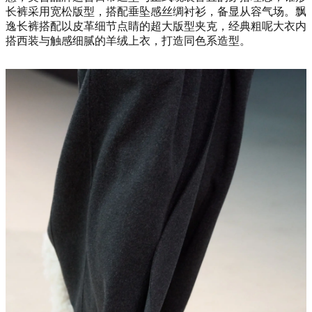
长裤采用宽松版型，搭配垂坠感丝绸衬衫，备显从容气场。飘
逸长裤搭配以皮革细节点睛的超大版型夹克，经典粗呢大衣内
搭西装与触感细腻的羊绒上衣，打造同色系造型。