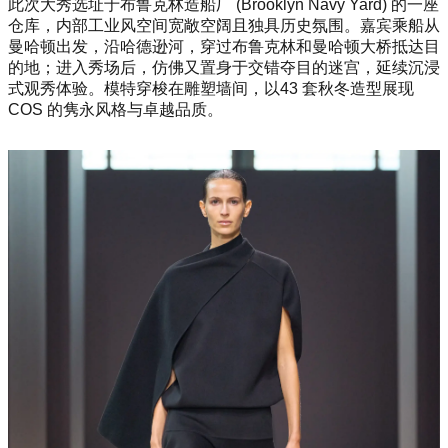
此次大秀选址于布鲁克林造船厂 (Brooklyn Navy Yard) 的一座
仓库，内部工业风空间宽敞空阔且独具历史氛围。嘉宾乘船从
曼哈顿出发，沿哈德逊河，穿过布鲁克林和曼哈顿大桥抵达目
的地；进入秀场后，仿佛又置身于交错夺目的迷宫，延续沉浸
式观秀体验。模特穿梭在雕塑墙间，以43 套秋冬造型展现
COS 的隽永风格与卓越品质。