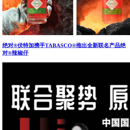
绝对®伏特加携手TABASCO®推出全新联名产品绝
对®辣椒仔