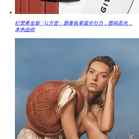
纪梵希全新「G方管」唇膏执掌缎光引力，唇间高光，
本色由你