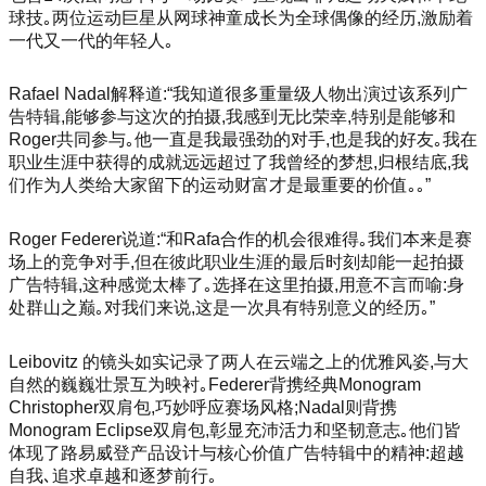
球技｡两位运动巨星从网球神童成长为全球偶像的经历,激励着
一代又一代的年轻人｡
Rafael Nadal解释道:“我知道很多重量级人物出演过该系列广
告特辑,能够参与这次的拍摄,我感到无比荣幸,特别是能够和
Roger共同参与｡他一直是我最强劲的对手,也是我的好友｡我在
职业生涯中获得的成就远远超过了我曾经的梦想,归根结底,我
们作为人类给大家留下的运动财富才是最重要的价值｡｡”
Roger Federer说道:“和Rafa合作的机会很难得｡我们本来是赛
场上的竞争对手,但在彼此职业生涯的最后时刻却能一起拍摄
广告特辑,这种感觉太棒了｡选择在这里拍摄,用意不言而喻:身
处群山之巅｡对我们来说,这是一次具有特别意义的经历｡”
Leibovitz 的镜头如实记录了两人在云端之上的优雅风姿,与大
自然的巍巍壮景互为映衬｡Federer背携经典Mo
nogram
Christopher双肩包,巧妙呼应赛场风格;Nadal则背携
Mo
nogram Eclipse双肩包,彰显充沛活力和坚韧意志｡他们皆
体现了路易威登产品设计与核心价值广告特辑中的精神:超越
自我､追求卓越和逐梦前行｡