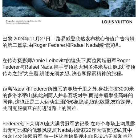
巴黎,2024年11月27日 – 路易威登欣然发布核心价值广告特辑
的第二篇章,由Roger Federer和Rafael Nadal倾情演绎｡
在传奇摄影师Annie Leibovitz的镜头下,两位网坛冠军Roger
Federer与Rafael Nadal携手登顶意大利多洛米蒂山脉,以“登顶
传奇之旅”为主题,讲述充满梦想､决心和探索精神的旅程｡
距离Nadal和Federer所熟悉的赛场千里之外,身处海拔3000米
的多洛米蒂山脉,此刻两人并非赛场对手,而是并肩攀登高峰的
同伴｡这也正是二人运动生涯的形象隐喻,彼此敬重,友谊深厚,
共同克服横亘在前进道路上的困难｡
Federer创下荣膺20座大满贯冠军的记录,在每个赛场上均展露
出无可比拟的优雅风度,而Nadal共斩获22座大满贯冠军,其中
包含14次法网冠军,每一场比赛均呈现出非凡运动天赋和卓绝