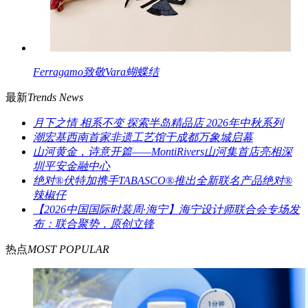
Ferragamo致敬Vara蝴蝶结
最新
Trends News
月下之情 相系不变 探索半岛精品店 2026年中秋系列
潮宏基西南首家非遗工艺馆于成都万象城启幕
山河黄金，诗意开篇——MontiRivers山河集首店亮相深
圳平安金融中心
绝对®伏特加携手TABASCO®推出全新联名产品绝对®
辣椒仔
【2026中国国际时装周·海宁】海宁设计师联合会专场发
布：联合聚势，原创立锋
热点
MOST POPULAR