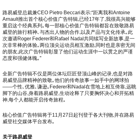
路易威登总裁兼CEO Pietro Beccari表示:“距离我和Antoine
Arnault推出首个核心价值广告特辑,已经17年了,我很高兴能够
重启这个经典系列｡每一部核心价值广告特辑都旨在致敬路易
威登的旅行精神､与杰出人物的合作,以及产品与文化传承｡此
次邀请Roger Federer和Rafael Nadal共同续写全新故事,是一
次非常棒的体验｡两位顶尖运动员相互激励,同时也是亲密无间
的朋友,此次广告特辑彰显了他们运动生涯中一以贯之的严谨
态度和强健体魄｡”
全新广告特辑不仅是两位体坛巨匠登顶山峰的记录,也是对路
易威登品牌精神的致敬｡他们的传奇故事一如手中的网球拍
——个性､优雅､谦逊｡Federer和Nadal在雪地上相互倚靠,远眺
脚下的山谷,身着路易威登,生动诠释了只要胸怀决心和开拓精
神,每个人都能开启传奇旅程｡
核心价值广告特辑将于11月27日起刊登于各大刊物,并在路易
威登社交媒体平台发布｡
关于路易威登