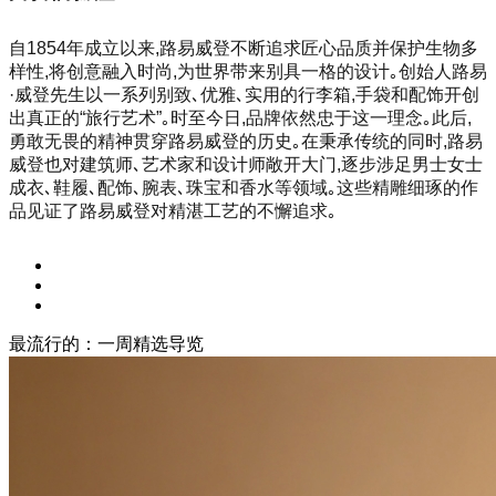
自1854年成立以来,路易威登不断追求匠心品质并保护生物多
样性,将创意融入时尚,为世界带来别具一格的设计｡创始人路易
·威登先生以一系列别致､优雅､实用的行李箱,手袋和配饰开创
出真正的“旅行艺术”｡时至今日,品牌依然忠于这一理念｡此后,
勇敢无畏的精神贯穿路易威登的历史｡在秉承传统的同时,路易
威登也对建筑师､艺术家和设计师敞开大门,逐步涉足男士女士
成衣､鞋履､配饰､腕表､珠宝和香水等领域｡这些精雕细琢的作
品见证了路易威登对精湛工艺的不懈追求｡
最流行的：一周精选导览