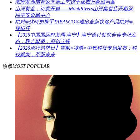
潮宏基西南首家非遗工艺馆于成都万象城启幕
山河黄金，诗意开篇——MontiRivers山河集首店亮相深
圳平安金融中心
绝对®伏特加携手TABASCO®推出全新联名产品绝对®
辣椒仔
【2026中国国际时装周·海宁】海宁设计师联合会专场发
布：联合聚势，原创立锋
【2026流行趋势日】雪豹×凌爵×中氪科技专场发布：科
技赋能，革新未来
热点
MOST POPULAR