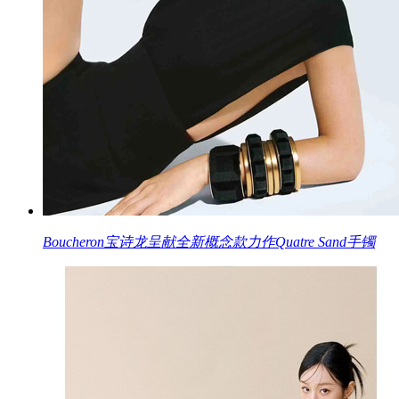
Boucheron宝诗龙呈献全新概念款力作Quatre Sand手镯