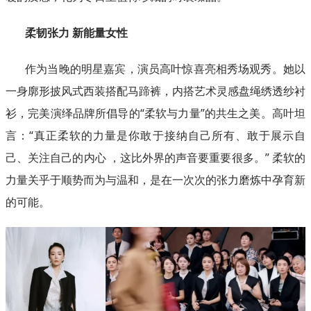
柔韧张力 新能量女性
作为当晚的明星嘉宾，演员高叶惊喜亮相秀场观秀。她以
一身廓形披风式西装搭配马蹄裤，内搭艺术灵感盘绳绣透纱衬
衫，完美演绎品牌所倡导的“柔软与力量”的共生之美。高叶坦
言：“真正柔软的力量是你敢于接纳自己所有、敢于展示自
己、关注自己的内心 ，这比外界的声音要重要很多。” 柔软的
力量关乎于顺势而为与温和，是在一次次的张力磨炼中孕育新
的可能。