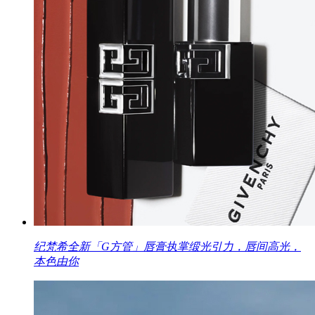
纪梵希全新「G方管」唇膏执掌缎光引力，唇间高光，
本色由你