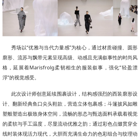
秀场以“优雅与当代力量感”为核心，通过材质碰撞、圆形
廓形、流苏与飘带元素呈现高级、动感且充满叙事性的时尚风
格，延展着Marisfrolg柔韧相生的服装叙事，强化“轻盈漂
浮”的视觉感受。
此次设计师创意延续围裹设计，结构感强烈的西装廓形设
计、翻新经典鱼口尖头鞋款，营造立体包裹感；斗篷披风如雕
塑般塑造出极致身体空间，流畅的形态与甄选面料承载着视觉
的柔软与手工温度，尽显流动优雅之韵；通过彩色点缀贯穿全
线时装体现活力现代，大胆而充满生命力的色彩组合与纹理动