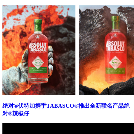
绝对®伏特加携手TABASCO®推出全新联名产品绝
对®辣椒仔