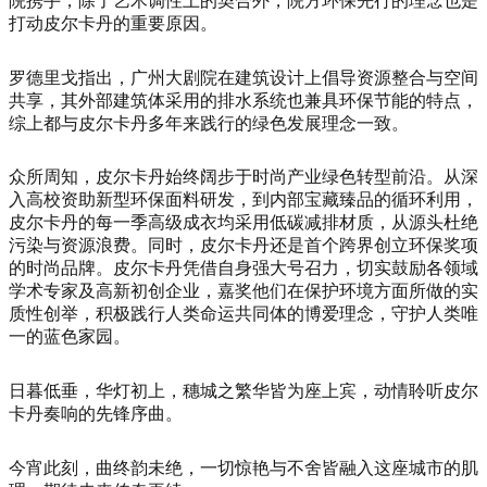
院携手，除了艺术调性上的契合外，院方环保先行的理念也是
打动皮尔卡丹的重要原因。
罗德里戈指出，广州大剧院在建筑设计上倡导资源整合与空间
共享，其外部建筑体采用的排水系统也兼具环保节能的特点，
综上都与皮尔卡丹多年来践行的绿色发展理念一致。
众所周知，皮尔卡丹始终阔步于时尚产业绿色转型前沿。从深
入高校资助新型环保面料研发，到内部宝藏臻品的循环利用，
皮尔卡丹的每一季高级成衣均采用低碳减排材质，从源头杜绝
污染与资源浪费。同时，皮尔卡丹还是首个跨界创立环保奖项
的时尚品牌。皮尔卡丹凭借自身强大号召力，切实鼓励各领域
学术专家及高新初创企业，嘉奖他们在保护环境方面所做的实
质性创举，积极践行人类命运共同体的博爱理念，守护人类唯
一的蓝色家园。
日暮低垂，华灯初上，穗城之繁华皆为座上宾，动情聆听皮尔
卡丹奏响的先锋序曲。
今宵此刻，曲终韵未绝，一切惊艳与不舍皆融入这座城市的肌