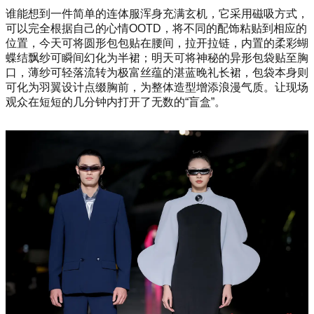
谁能想到一件简单的连体服浑身充满玄机，它采用磁吸方式，
可以完全根据自己的心情OOTD，将不同的配饰粘贴到相应的
位置，今天可将圆形包包贴在腰间，拉开拉链，内置的柔彩蝴
蝶结飘纱可瞬间幻化为半裙；明天可将神秘的异形包袋贴至胸
口，薄纱可轻落流转为极富丝蕴的湛蓝晚礼长裙，包袋本身则
可化为羽翼设计点缀胸前，为整体造型增添浪漫气质。让现场
观众在短短的几分钟内打开了无数的“盲盒”。