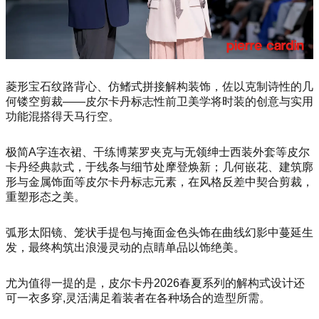
菱形宝石纹路背心、仿鳍式拼接解构装饰，佐以克制诗性的几
何镂空剪裁——皮尔卡丹标志性前卫美学将时装的创意与实用
功能混搭得天马行空。
极简A字连衣裙、干练博莱罗夹克与无领绅士西装外套等皮尔
卡丹经典款式，于线条与细节处摩登焕新；几何嵌花、建筑廓
形与金属饰面等皮尔卡丹标志元素，在风格反差中契合剪裁，
重塑形态之美。
弧形太阳镜、笼状手提包与掩面金色头饰在曲线幻影中蔓延生
发，最终构筑出浪漫灵动的点睛单品以饰绝美。
尤为值得一提的是，皮尔卡丹2026春夏系列的解构式设计还
可一衣多穿,灵活满足着装者在各种场合的造型所需。