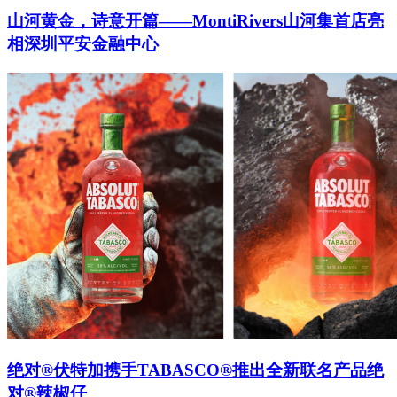
山河黄金，诗意开篇——MontiRivers山河集首店亮
相深圳平安金融中心
绝对®伏特加携手TABASCO®推出全新联名产品绝
对®辣椒仔