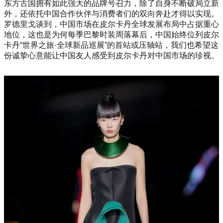
东方古国拥有如此强大的品牌号召力，除了自身不断破局立新
外，还依托中国合作伙伴与消费者们的双向奔赴才得以实现。
罗德里戈谈到，中国市场在皮尔卡丹全球发展布局中占据重心
地位，这也是为何每季巴黎时装周落幕后，中国始终位列皮尔
卡丹“世界之旅·全球新品巡展”的首站或压轴站，我们也希望这
份诚挚心意能让中国友人感受到皮尔卡丹对中国市场的珍视。