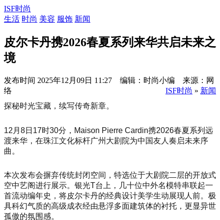
ISF时尚
生活
时尚
美容
服饰
新闻
皮尔卡丹携2026春夏系列来华共启未来之
境
发布时间
2025年12月09日 11:27 编辑：时尚小编 来源：网
络
ISF时尚
»
新闻
探秘时光宝藏，续写传奇新章。
12月8日17时30分，Maison Pierre Cardin携2026春夏系列远
渡来华，在珠江文化标杆广州大剧院为中国友人奏启未来序
曲。
本次发布会摒弃传统封闭空间，特选位于大剧院二层的开放式
空中艺阁进行展示。银光T台上，几十位中外名模特串联起一
首流动编年史，将皮尔卡丹的经典设计美学生动展现人前。极
具科幻气质的高级成衣经由悬浮多面建筑体的衬托，更显异世
孤傲的氛围感。