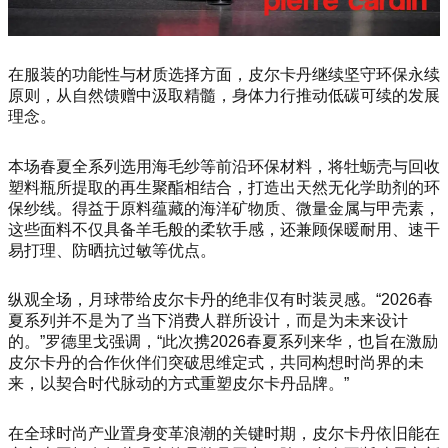
在服装的功能性与材质选择方面，皮尔卡丹继续坚守环保永续
原则，从自然馈赠中汲取精髓，身体力行推动低碳可续的发展
理念。
本场春夏全系列选用海毛纱等前沿环保材料，将牡蛎壳与回收
塑料瓶所提取的再生聚酯相结合，打造出天然无化学助剂的环
保纱线。得益于原料蕴藏的海洋矿物质、微量金属与甲壳素，
这些面料不仅具备羊毛般的柔软手感，还兼顾保暖耐用、速干
易打理、防晒抗过敏等优点。
纵观全场，月球带给皮尔卡丹的绝非仅有时装灵感。“2026春
夏系列并不是为了当下消费人群所设计，而是为未来设计
的。”罗德里戈强调，“此次携2026春夏系列来华，也旨在激励
皮尔卡丹的合作伙伴们突破思维定式，共同构想时尚界的未
来，以契合时代脉动的方式重塑皮尔卡丹品牌。”
在全球时尚产业置身变革浪潮的关键时期，皮尔卡丹依旧能在