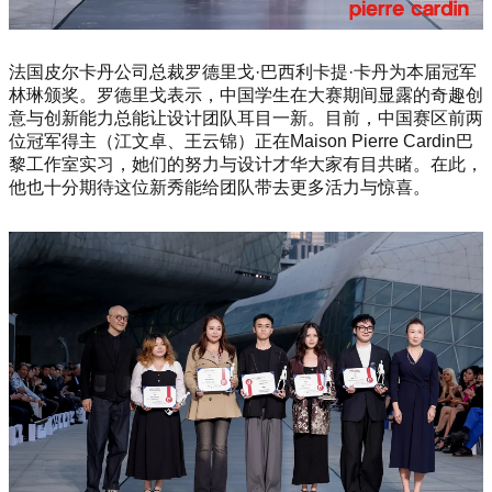
法国皮尔卡丹公司总裁罗德里戈·巴西利卡提·卡丹为本届冠军
林琳颁奖。罗德里戈表示，中国学生在大赛期间显露的奇趣创
意与创新能力总能让设计团队耳目一新。目前，中国赛区前两
位冠军得主（江文卓、王云锦）正在Maison Pierre Cardin巴
黎工作室实习，她们的努力与设计才华大家有目共睹。在此，
他也十分期待这位新秀能给团队带去更多活力与惊喜。