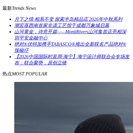
最新
Trends News
月下之情 相系不变 探索半岛精品店 2026年中秋系列
潮宏基西南首家非遗工艺馆于成都万象城启幕
山河黄金，诗意开篇——MontiRivers山河集首店亮相深
圳平安金融中心
绝对®伏特加携手TABASCO®推出全新联名产品绝对®
辣椒仔
【2026中国国际时装周·海宁】海宁设计师联合会专场发
布：联合聚势，原创立锋
热点
MOST POPULAR