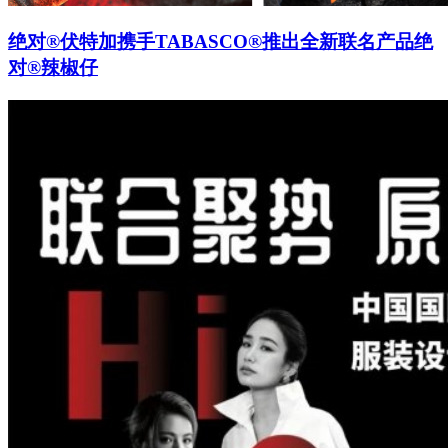
绝对®伏特加携手TABASCO®推出全新联名产品绝
对®辣椒仔