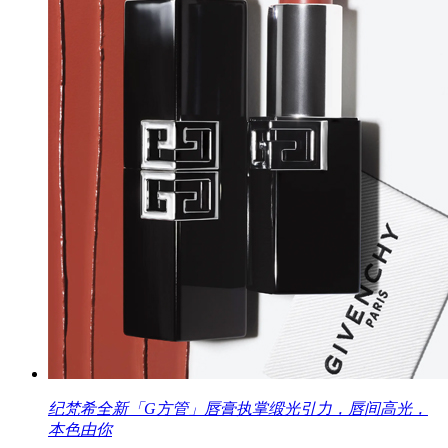
纪梵希全新「G方管」唇膏执掌缎光引力，唇间高光，
本色由你