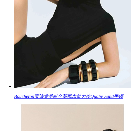
Boucheron宝诗龙呈献全新概念款力作Quatre Sand手镯