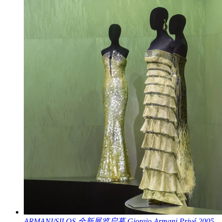
ARMANI/SILOS 全新展览启幕 Giorgio Armani Privé 2005-