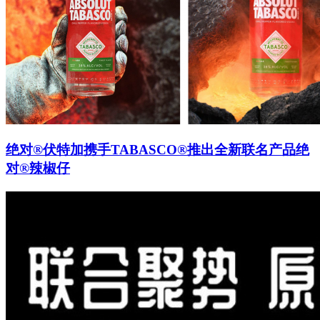
绝对®伏特加携手TABASCO®推出全新联名产品绝
对®辣椒仔