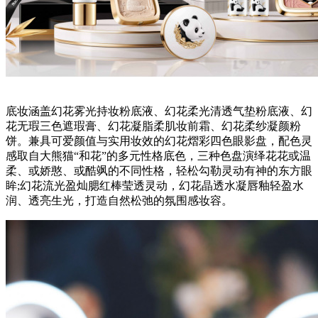
底妆涵盖幻花雾光持妆粉底液、幻花柔光清透气垫粉底液、幻
花无瑕三色遮瑕膏、幻花凝脂柔肌妆前霜、幻花柔纱凝颜粉
饼。兼具可爱颜值与实用妆效的幻花熠彩四色眼影盘，配色灵
感取自大熊猫“和花”的多元性格底色，三种色盘演绎花花或温
柔、或娇憨、或酷飒的不同性格，轻松勾勒灵动有神的东方眼
眸;幻花流光盈灿腮红棒莹透灵动，幻花晶透水凝唇釉轻盈水
润、透亮生光，打造自然松弛的氛围感妆容。