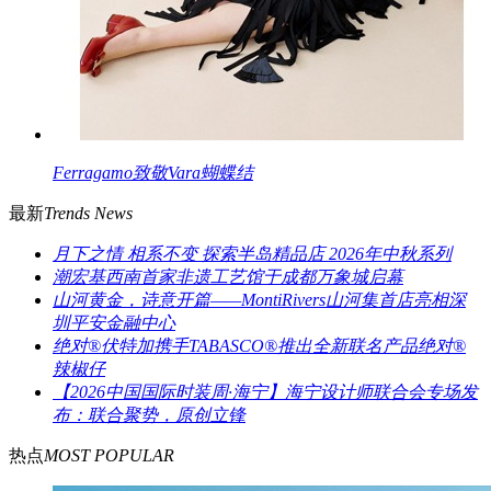
Ferragamo致敬Vara蝴蝶结
最新
Trends News
月下之情 相系不变 探索半岛精品店 2026年中秋系列
潮宏基西南首家非遗工艺馆于成都万象城启幕
山河黄金，诗意开篇——MontiRivers山河集首店亮相深
圳平安金融中心
绝对®伏特加携手TABASCO®推出全新联名产品绝对®
辣椒仔
【2026中国国际时装周·海宁】海宁设计师联合会专场发
布：联合聚势，原创立锋
热点
MOST POPULAR