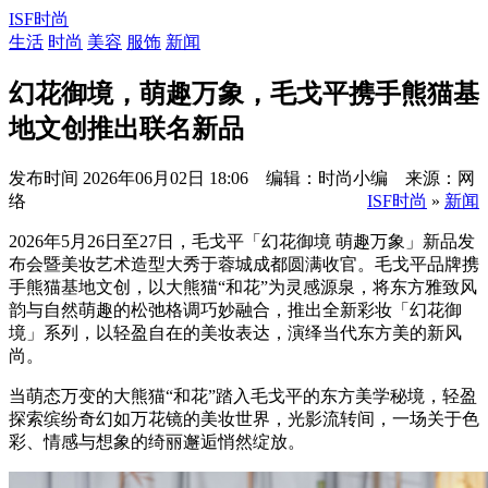
ISF时尚
生活
时尚
美容
服饰
新闻
幻花御境，萌趣万象，毛戈平携手熊猫基
地文创推出联名新品
发布时间
2026年06月02日 18:06 编辑：时尚小编 来源：网
络
ISF时尚
»
新闻
2026年5月26日至27日，毛戈平「幻花御境 萌趣万象」新品发
布会暨美妆艺术造型大秀于蓉城成都圆满收官。毛戈平品牌携
手熊猫基地文创，以大熊猫“和花”为灵感源泉，将东方雅致风
韵与自然萌趣的松弛格调巧妙融合，推出全新彩妆「幻花御
境」系列，以轻盈自在的美妆表达，演绎当代东方美的新风
尚。
当萌态万变的大熊猫“和花”踏入毛戈平的东方美学秘境，轻盈
探索缤纷奇幻如万花镜的美妆世界，光影流转间，一场关于色
彩、情感与想象的绮丽邂逅悄然绽放。