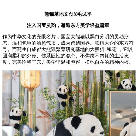
熊猫基地文创X毛戈平
注入国宝灵韵，邂逅东方美学轻盈篇章
作为中华文化的亮眼名片，国宝大熊猫以黑白分明的灵动形
态、温和包容的治愈气质，成为跨越国界、联结大众的东方符
号。而诞生自成都大熊猫繁育研究基地的大熊猫“和花”，它以
圆润柔和的外形、佛系随性的姿态、不焦虑不内耗的生活态
度，完美诠释了东方美学里温和包容、松弛自在的精神内核。