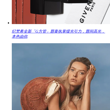
纪梵希全新「G方管」唇膏执掌缎光引力，唇间高光，
本色由你