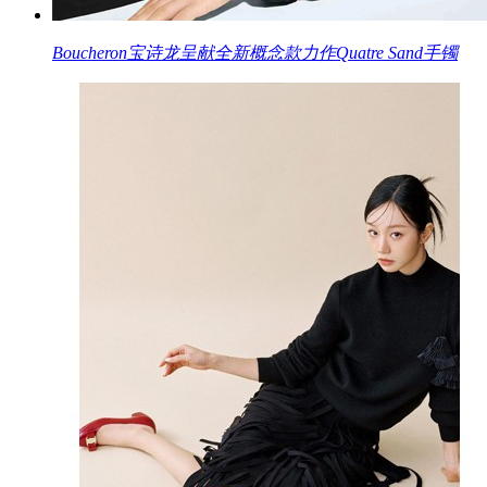
Boucheron宝诗龙呈献全新概念款力作Quatre Sand手镯