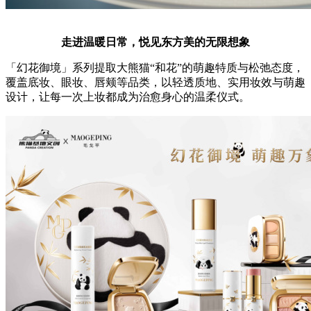
走进温暖日常，悦见东方美的无限想象
「幻花御境」系列提取大熊猫“和花”的萌趣特质与松弛态度，
覆盖底妆、眼妆、唇颊等品类，以轻透质地、实用妆效与萌趣
设计，让每一次上妆都成为治愈身心的温柔仪式。