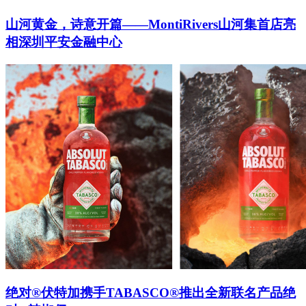
山河黄金，诗意开篇——MontiRivers山河集首店亮
相深圳平安金融中心
绝对®伏特加携手TABASCO®推出全新联名产品绝