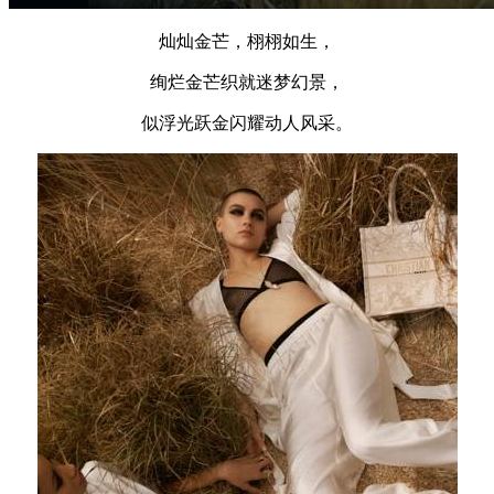
灿灿金芒，栩栩如生，
绚烂金芒织就迷梦幻景，
似浮光跃金闪耀动人风采。