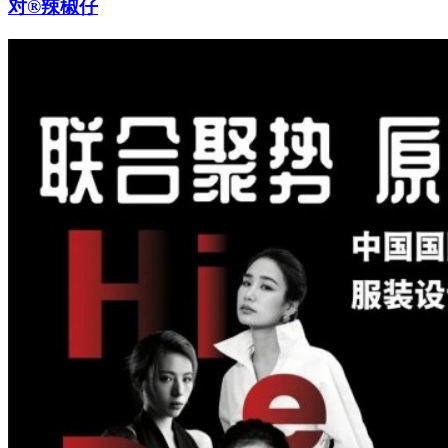
对®辣椒仔