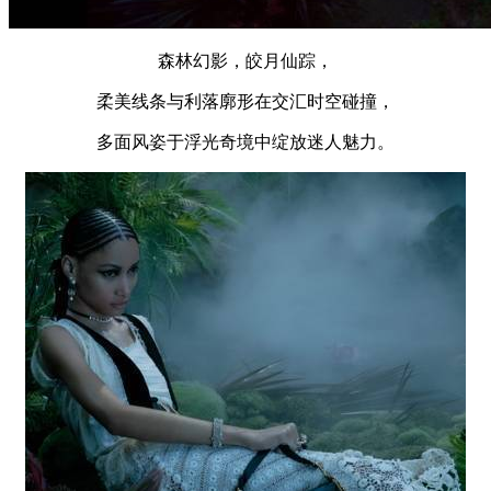
森林幻影，皎月仙踪，
柔美线条与利落廓形在交汇时空碰撞，
多面风姿于浮光奇境中绽放迷人魅力。