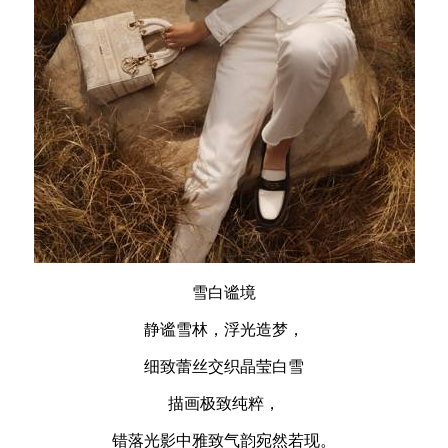
雪白谧境
静谧雪林，浮光造梦，
细致蕾丝交织晶莹白雪
描画极致纯粹，
错落光影中雅致气韵宛然若现。