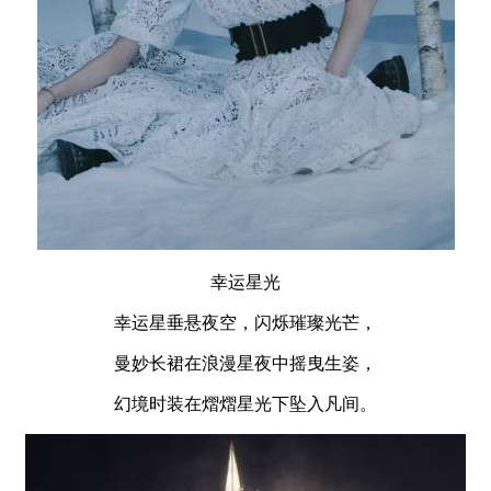
幸运星光
幸运星垂悬夜空，闪烁璀璨光芒，
曼妙长裙在浪漫星夜中摇曳生姿，
幻境时装在熠熠星光下坠入凡间。