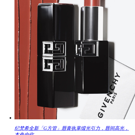
纪梵希全新「G方管」唇膏执掌缎光引力，唇间高光，
本色由你