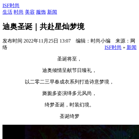
ISF时尚
生活
时尚
美容
服饰
新闻
迪奥圣诞｜共赴星灿梦境
发布时间
2022年11月25日 13:07 编辑：时尚小编 来源：网
络
ISF时尚
»
新闻
圣诞将至，
迪奥倾情呈献节日臻礼，
以二零二三早春成衣系列打造诗意梦境，
旖旎多姿演绎多元风尚，
绮梦圣诞，时装幻境。
圣诞绮梦