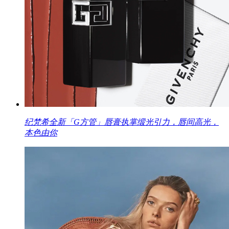
纪梵希全新「G方管」唇膏执掌缎光引力，唇间高光，
本色由你