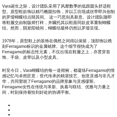
Vara诞生之际，设计团队采用了风靡数季的低跟圆头舒适鞋
型。原型鞋款饰以精巧椭圆扣饰，并以工坊现成丝带即兴创制
的罗缎蝴蝶结点睛其间。 这一巧思别具新意。设计团队随即
将鞋履交由制版师打样，并嘱托其以鞋面同款皮革重制蝴蝶
结。然而，阴差阳错间，蝴蝶结最终仍然以罗缎呈现。
1978年，原型鞋上的装饰在偶然之间得以保留，顶部饰以镌
刻Ferragamo标识的金属铭牌。这个细节很快成为了
Ferragamo的标志性元素，不仅出现在鞋履之上，亦贯穿首
饰、手袋、皮带以及小型皮具。
时至今日，Vara蝴蝶结的每一道褶裥，都凝练Ferragamo的情
感记忆与卓然匠意：世代传承的精湛技艺、创意灵感与非凡才
华，共同塑就了Ferragamo的品牌形象与灵感缪斯。
Ferragamo女性在传统与革新、执着与联结、优雅与力量之
间，时刻保持着恰到好处的协调平衡。