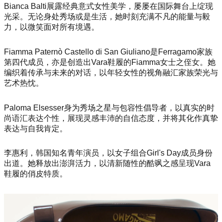
Bianca Balti展露经典意式女性美学，屡屡在国际舞台上绽现
光采。无论身处秀场或是生活，她时刻充满不凡的能量与毅
力，以微笑面对所有境遇。
Fiamma Paternò Castello di San Giuliano是Ferragamo家族
第四代成员，亦是创造出Vara鞋履的Fiamma女士之侄女。她
编织着传承与未来的对话，以年轻女性的视角融汇家族荣光与
艺术热忱。
Paloma Elsesser身为秀场之星与包容性倡导者，以真实的时
尚语汇表达个性，展现灵感丰沛的自信态度，并将其化作真挚
表达与自我肯定。
李惠利，韩国知名青年演员，以女子组合Girl's Day成员身份
出道。她释放出澎湃活力，以清新随性的酷飒之感呈现Vara
鞋履的俏皮特质。