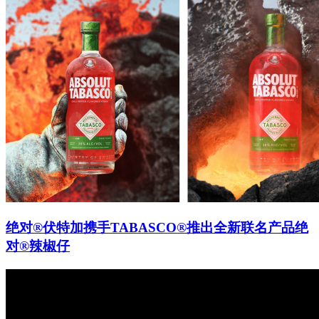
绝对®伏特加携手TABASCO®推出全新联名产品绝
对®辣椒仔