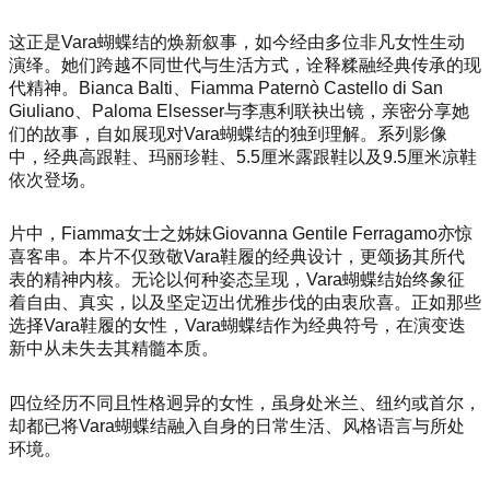
这正是Vara蝴蝶结的焕新叙事，如今经由多位非凡女性生动
演绎。她们跨越不同世代与生活方式，诠释糅融经典传承的现
代精神。Bianca Balti、Fiamma Paternò Castello di San
Giuliano、Paloma Elsesser与李惠利联袂出镜，亲密分享她
们的故事，自如展现对Vara蝴蝶结的独到理解。系列影像
中，经典高跟鞋、玛丽珍鞋、5.5厘米露跟鞋以及9.5厘米凉鞋
依次登场。
片中，Fiamma女士之姊妹Giovanna Gentile Ferragamo亦惊
喜客串。本片不仅致敬Vara鞋履的经典设计，更颂扬其所代
表的精神内核。无论以何种姿态呈现，Vara蝴蝶结始终象征
着自由、真实，以及坚定迈出优雅步伐的由衷欣喜。正如那些
选择Vara鞋履的女性，Vara蝴蝶结作为经典符号，在演变迭
新中从未失去其精髓本质。
四位经历不同且性格迥异的女性，虽身处米兰、纽约或首尔，
却都已将Vara蝴蝶结融入自身的日常生活、风格语言与所处
环境。